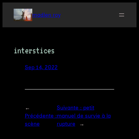
Aller
au
madlen roy
contenu
interstices
Sep 14, 2022
←
Suivante :
petit
Précédente :
manuel de survie à la
scène
rupture
→